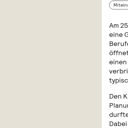
Mitein
Am 25.
eine G
Beruf
öffne
einen
verbr
typis
Den K
Planu
durft
Dabei