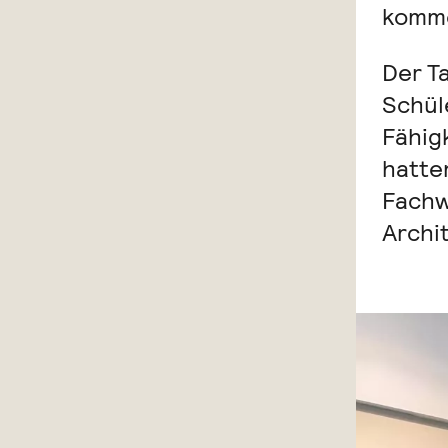
komme
Der Ta
Schül
Fähig
hatte
Fachw
Archi