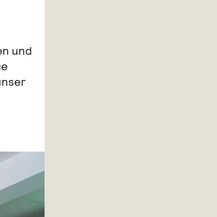
en und
ce
unser