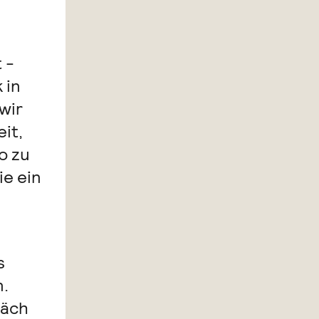
 -
 in
wir
it,
o zu
ie ein
s
n.
räch