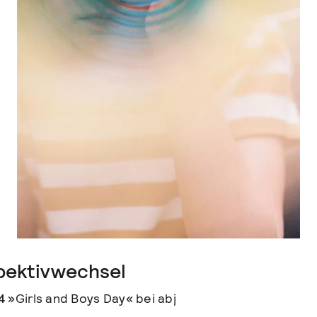
pektivwechsel
4
»Girls and Boys Day« bei abj