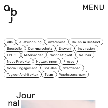
Navigation überspringen
MENU
Journal
Alle
Auszeichnung
Awareness
Bauen im Bestand
Baustelle
Denkmalschutz
Entwurf
Inspiration
LPH 10
Miteinander
Nachhaltigkeit
Neubau
Neue Projekte
Nutzer:innen
Presse
Social Engagement
Soziales
Stadtleben
Tag der Architektur
Team
Wachstumsraum
Jour
nal