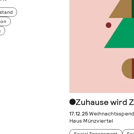
stand
ion
u
Zuhause wird 
17.12.25
Weihnachtsspende
Haus Münzviertel
Social Engagement
Soz