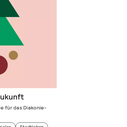
Zukunft
 für das Diakonie-
iales
Stadtleben