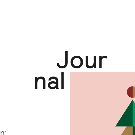
Jour
nal
n: