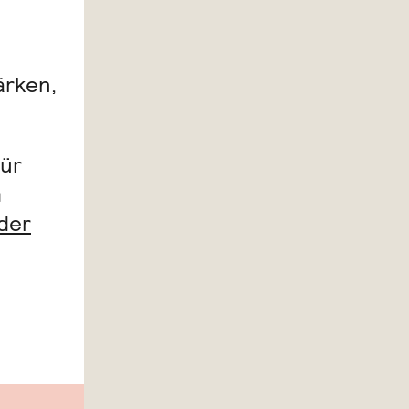
ärken,
für
m
der