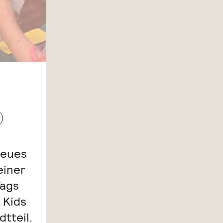
neues
einer
Tags
 Kids
tteil.