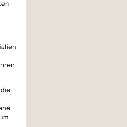
ten
alien,
innen
 die
gene
rum