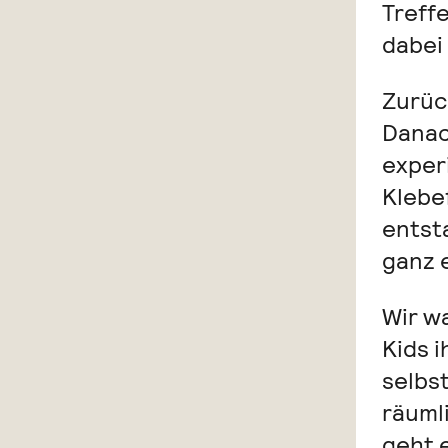
Treff
dabei 
Zurück
Danac
exper
Klebe
entst
ganz 
Wir w
Kids 
selbs
räuml
geht 