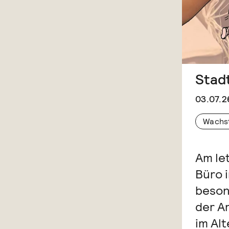
Stad
03.07.2
Wachs
Am le
Büro 
beson
der A
im Alt