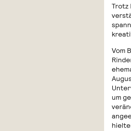
Trotz
verst
spann
kreati
Vom B
Rinder
ehema
Augus
Unter
um ge
verän
angee
hielt