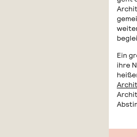
Archi
gemei
weite
begle
Ein g
ihre 
heiße
Archi
Archi
Absti