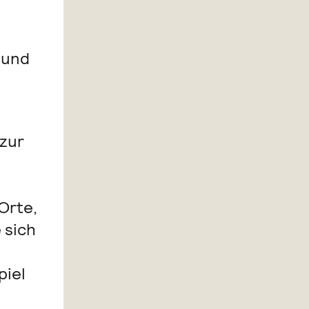
 und
 zur
Orte,
 sich
piel