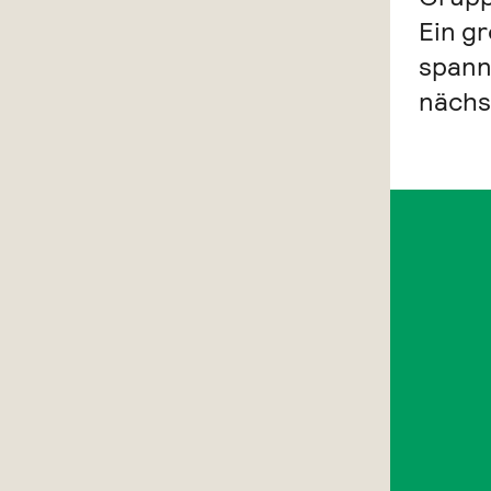
Ein g
spann
nächs