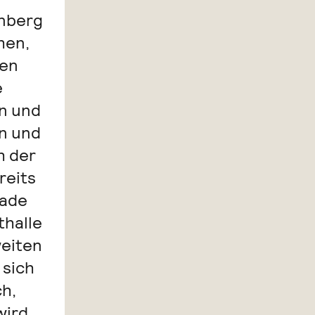
nberg
hen,
ten
e
en und
n und
h der
reits
rade
thalle
weiten
 sich
h,
ird.