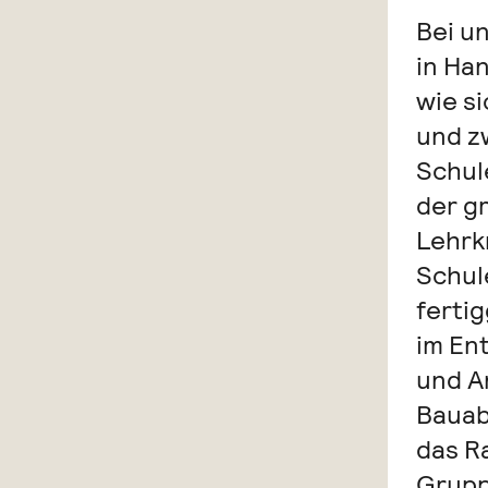
Bei u
in Ha
wie s
und z
Schule
der g
Lehrk
Schule
ferti
im En
und A
Bauab
das R
Grupp