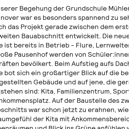
nserer Begehung der Grundschule Mühle
nnover war es besonders spannend zu se
ich das Projekt gerade zwischen dem ers
weiten Bauabschnitt entwickelt. Die neu
 ist bereits in Betrieb - Flure, Lernwelt
roße Pausenhof werden von Schüler:inne
räften bevölkert. Beim Aufstieg aufs Dac
 bot sich ein großartiger Blick auf die be
ggestellten Gebäude und auf jene, die ge
tstehen sind: Kita, Familienzentrum, Spor
nkommensplatz. Auf der Baustelle des z
schnitts war schon jetzt zu erahnen, wie
aumgefühl der Kita mit Ankommensbereic
enräumen und Blick ins Grüne anfühlen w