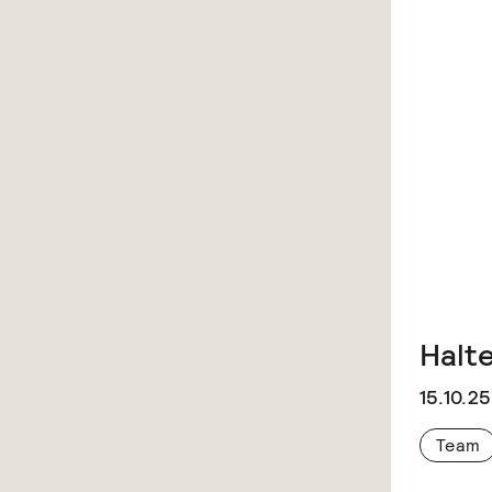
Halt
15.10.25
Team