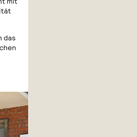
nt mit
ität
n das
schen