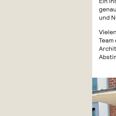
Ein in
genau
und N
Viele
Team
Archi
Absti