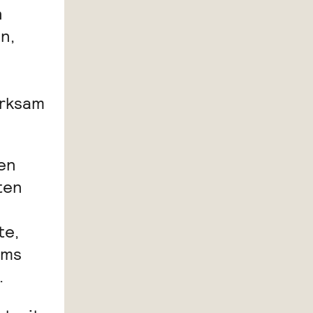
n
n,
erksam
en
ten
te,
ums
.