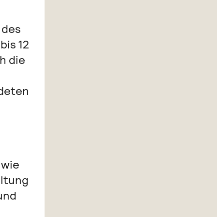
 des
bis 12
h die
ndeten
 wie
ltung
 und