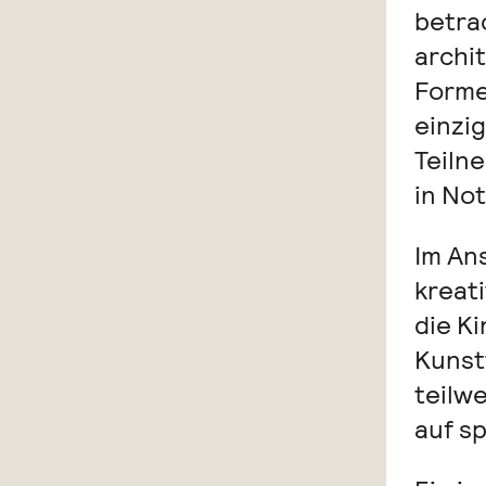
betra
archi
Forme
einzi
Teiln
in Not
Im An
kreat
die K
Kunst
teilwe
auf s