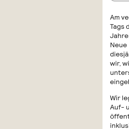
Am ve
Tags d
Jahre
Neue 
diesj
wir, 
unter
einge
Wir l
Auf- 
öffen
inklu