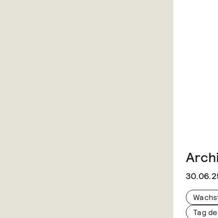
Archi
30.06.2
Wachs
Tag de