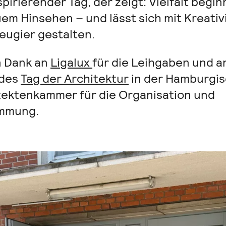
spirierender Tag, der zeigt: Vielfalt begin
em Hinsehen – und lässt sich mit Kreativ
eugier gestalten.
n Dank an
Ligalux
für die Leihgaben und a
 des
Tag der Architektur
in der Hamburgi
tektenkammer für die Organisation und
mmung.