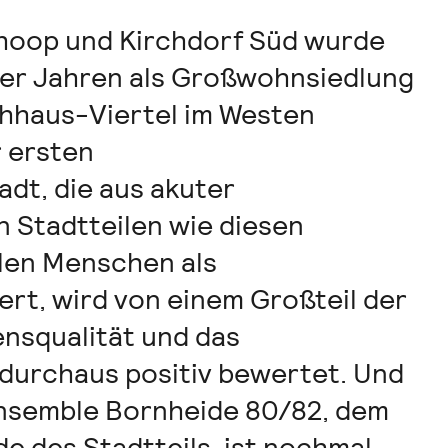
oop und Kirchdorf Süd wurde
0er Jahren als Großwohnsiedlung
chhaus-Viertel im Westen
r ersten
dt, die aus akuter
 Stadtteilen wie diesen
elen Menschen als
iert, wird von einem Großteil der
nsqualität und das
durchaus positiv bewertet. Und
nsemble Bornheide 80/82, dem
 des Stadtteils, ist nochmal