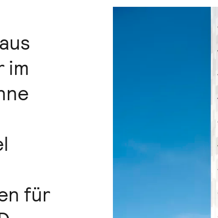
aus
r im
nne
l
en für